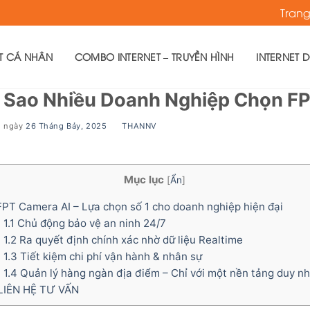
Tran
ET CÁ NHÂN
COMBO INTERNET – TRUYỀN HÌNH
INTERNET 
ì Sao Nhiều Doanh Nghiệp Chọn F
g ngày
26 Tháng Bảy, 2025
BY
THANNV
Mục lục
[
Ẩn
]
PT Camera AI – Lựa chọn số 1 cho doanh nghiệp hiện đại
1.1
Chủ động bảo vệ an ninh 24/7
1.2
Ra quyết định chính xác nhờ dữ liệu Realtime
1.3
Tiết kiệm chi phí vận hành & nhân sự
1.4
Quản lý hàng ngàn địa điểm – Chỉ với một nền tảng duy n
LIÊN HỆ TƯ VẤN