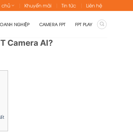
g chủ
Khuyến mãi
Tin tức
Liên hệ
DOANH NGHIỆP
CAMERA FPT
FPT PLAY
PT Camera AI?
hất