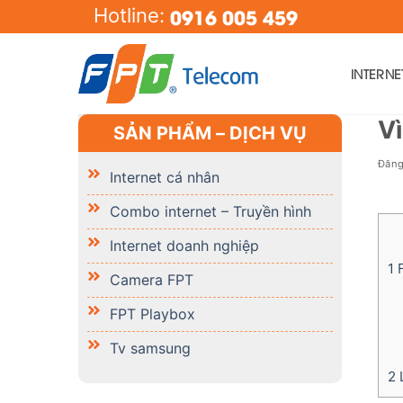
Skip
0916 005 459
Hotline:
to
content
INTERN
V
SẢN PHẨM – DỊCH VỤ
Đăn
Internet cá nhân
Combo internet – Truyền hình
Internet doanh nghiệp
1
F
Camera FPT
FPT Playbox
Tv samsung
2