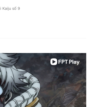
 Kaiju số 9