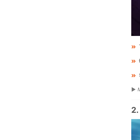
▶️
M
2