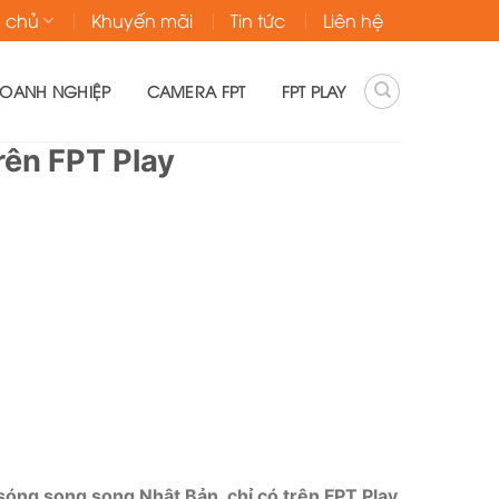
g chủ
Khuyến mãi
Tin tức
Liên hệ
DOANH NGHIỆP
CAMERA FPT
FPT PLAY
rên FPT Play
óng song song Nhật Bản, chỉ có trên FPT Play.