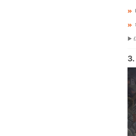
▶️
Đ
3