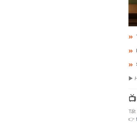
▶️
H
📺
Tất
👉