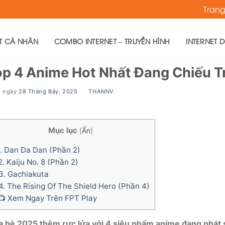
Tran
ET CÁ NHÂN
COMBO INTERNET – TRUYỀN HÌNH
INTERNET 
p 4 Anime Hot Nhất Đang Chiếu T
g ngày
28 Tháng Bảy, 2025
BY
THANNV
Mục lục
[
Ẩn
]
. Dan Da Dan (Phần 2)
. Kaiju No. 8 (Phần 2)
3. Gachiakuta
. The Rising Of The Shield Hero (Phần 4)
 Xem Ngay Trên FPT Play
 hè 2025 thêm rực lửa với 4 siêu phẩm anime đang phát s