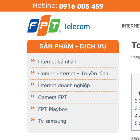
Skip
0916 005 459
Hotline:
to
content
INTERN
To
SẢN PHẨM – DỊCH VỤ
Đăn
Internet cá nhân
Combo internet – Truyền hình
Internet doanh nghiệp
1
1
Camera FPT
2
2
3
FPT Playbox
4
4
Tv samsung
5

Mùa