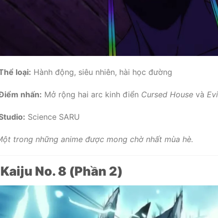
Thể loại:
Hành động, siêu nhiên, hài học đường
Điểm nhấn:
Mở rộng hai arc kinh điển
Cursed House
và
Evi
Studio:
Science SARU
ột trong những anime được mong chờ nhất mùa hè.
.
Kaiju No. 8 (Phần 2)