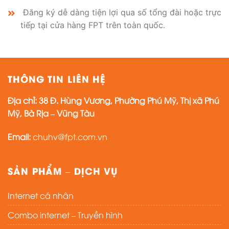
Đăng ký dễ dàng tiện lợi qua số tổng đài hoặc trực
tiếp tại cửa hàng FPT trên toàn quốc.
THÔNG TIN LIÊN HỆ
Địa chỉ:
38 Đ. Hùng Vương, Phường Phú Mỹ, Thị xã Phú
Mỹ, Bà Rịa – Vũng Tàu
Email:
chuhv@fpt.com.vn
SẢN PHẨM – DỊCH VỤ
Internet cá nhân
Combo internet – Truyền hình