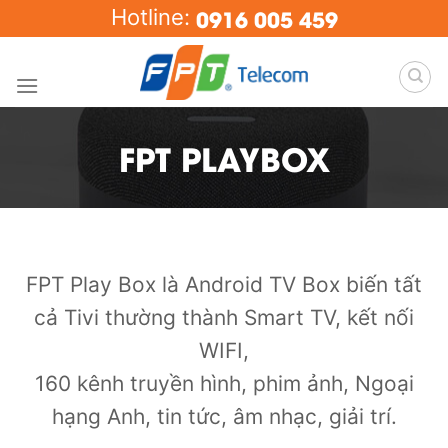
Skip
0916 005 459
Hotline:
to
content
FPT PLAYBOX
FPT Play Box là Android TV Box biến tất
cả Tivi thường thành Smart TV, kết nối
WIFI,
160 kênh truyền hình, phim ảnh, Ngoại
hạng Anh, tin tức, âm nhạc, giải trí.