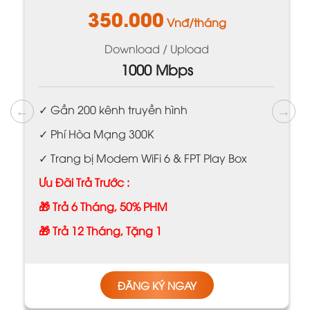
350.000
Vnđ/tháng
Download / Upload
1000 Mbps
✓ Gần 200 kênh truyền hình
✓ Phí Hòa Mạng 300K
✓ Trang bị Modem WiFi 6 & FPT Play Box
Ưu Đãi Trả Trước :
🎁 Trả 6 Tháng, 50% PHM
🎁 Trả 12 Tháng, Tặng 1
ĐĂNG KÝ NGAY