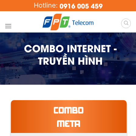
Skip
0916 005 459
Hotline:
to
content
COMBO INTERNET -
TRUYỀN HÌNH
COMBO
META