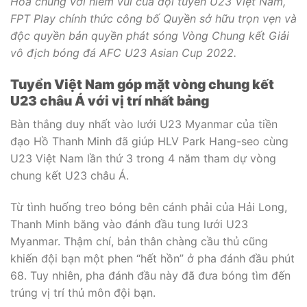
Hoà chung với niềm vui của đội tuyển U23 Việt Nam,
FPT Play chính thức công bố Quyền sở hữu trọn vẹn và
độc quyền bản quyền phát sóng Vòng Chung kết Giải
vô địch bóng đá AFC U23 Asian Cup 2022.
Tuyển Việt Nam góp mặt vòng chung kết
U23 châu Á với vị trí nhất bảng
Bàn thắng duy nhất vào lưới U23 Myanmar của tiền
đạo Hồ Thanh Minh đã giúp HLV Park Hang-seo cùng
U23 Việt Nam lần thứ 3 trong 4 năm tham dự vòng
chung kết U23 châu Á.
Từ tình huống treo bóng bên cánh phải của Hải Long,
Thanh Minh băng vào đánh đầu tung lưới U23
Myanmar. Thậm chí, bản thân chàng cầu thủ cũng
khiến đội bạn một phen “hết hồn” ở pha đánh đầu phút
68. Tuy nhiên, pha đánh đầu này đã đưa bóng tìm đến
trúng vị trí thủ môn đội bạn.