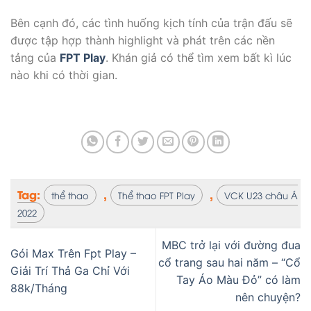
Bên cạnh đó, các tình huống kịch tính của trận đấu sẽ
được tập hợp thành highlight và phát trên các nền
tảng của
FPT Play
. Khán giả có thể tìm xem bất kì lúc
nào khi có thời gian.
Tag:
,
,
thể thao
Thể thao FPT Play
VCK U23 châu Á
2022
MBC trở lại với đường đua
Gói Max Trên Fpt Play –
cổ trang sau hai năm – “Cổ
Giải Trí Thả Ga Chỉ Với
Tay Áo Màu Đỏ” có làm
88k/Tháng
nên chuyện?