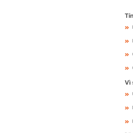
Tí
Vì