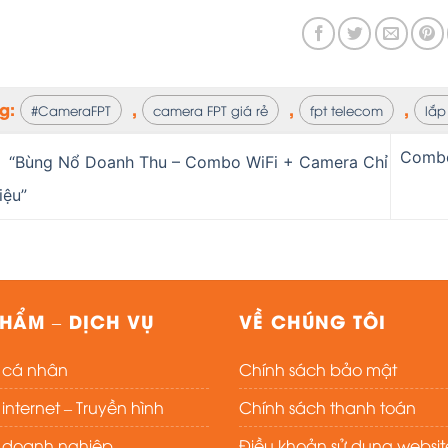
ag:
,
,
,
#CameraFPT
camera FPT giá rẻ
fpt telecom
lắp
Combo 
“Bùng Nổ Doanh Thu – Combo WiFi + Camera Chỉ
iệu”
HẨM – DỊCH VỤ
VỀ CHÚNG TÔI
t cá nhân
Chính sách bảo mật
nternet – Truyền hình
Chính sách thanh toán
t doanh nghiệp
Điều khoản sử dụng websit