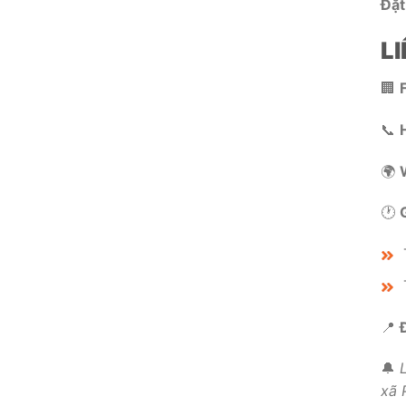
Đặt
L
🏢
📞
🌍
🕐
📍
Đ
🔔
xã 