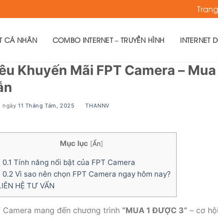
Tran
ET CÁ NHÂN
COMBO INTERNET – TRUYỀN HÌNH
INTERNET 
iêu Khuyến Mãi FPT Camera – Mua
ẫn
g ngày
11 Tháng Tám, 2025
BY
THANNV
Mục lục
[
Ẩn
]
0.1
Tính năng nổi bật của FPT Camera
0.2
Vì sao nên chọn FPT Camera ngay hôm nay?
IÊN HỆ TƯ VẤN
 Camera mang đến chương trình
“MUA 1 ĐƯỢC 3”
– cơ hội