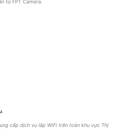
ẫn từ FPT Camera.
u
u
.
ung cấp dịch vụ lắp WiFi trên toàn khu vực Thị