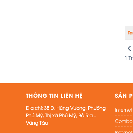
T
1 Tr
THÔNG TIN LIÊN HỆ
SẢN P
Địa chỉ:
38 Đ. Hùng Vương, Phường
Interne
Phú Mỹ, Thị xã Phú Mỹ, Bà Rịa –
Combo i
Vũng Tàu
Interne