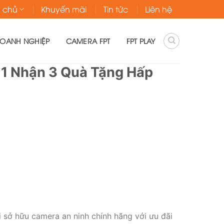
g chủ
Khuyến mãi
Tin tức
Liên hệ
DOANH NGHIỆP
CAMERA FPT
FPT PLAY
 1 Nhận 3 Quà Tặng Hấp
 sở hữu camera an ninh chính hãng với ưu đãi