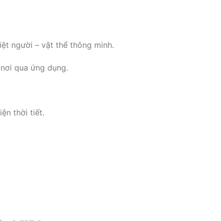
ệt người – vật thể thông minh.
 nơi qua ứng dụng.
n thời tiết.