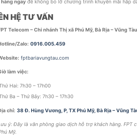
 hàng ngay
để không bỏ lỡ chương trình khuyến mãi hấp d
IÊN HỆ TƯ VẤN
FPT Telecom – Chi nhánh Thị xã Phú Mỹ, Bà Rịa – Vũng Tà
Hotline/Zalo:
0916.005.459
Website:
fptbariavungtau.com
Giờ làm việc:
Thứ Hai: 7h30 – 17h00
Thứ Ba – Thứ Bảy: 7h30 – 17h30
ịa chỉ:
38 Đ. Hùng Vương, P, TX Phú Mỹ, Bà Rịa – Vũng Tà
Lưu ý: Đây là văn phòng giao dịch hỗ trợ khách hàng. FPT c
Phú Mỹ.