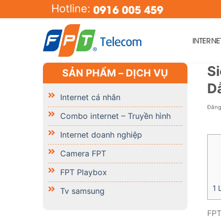
Skip
0916 005 459
Hotline:
to
content
INTERN
S
SẢN PHẨM – DỊCH VỤ
D
Internet cá nhân
Đăn
Combo internet – Truyền hình
Internet doanh nghiệp
Camera FPT
FPT Playbox
1
L
Tv samsung
FPT