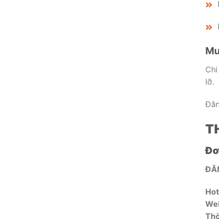
Mu
Chi
lỡ.
Đăn
T
Đơ
ĐĂ
Hot
Web
Thờ