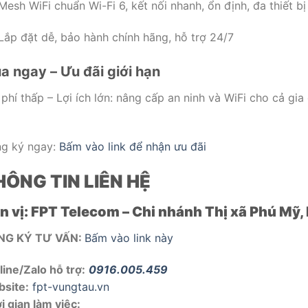
Mesh WiFi chuẩn Wi-Fi 6, kết nối nhanh, ổn định, đa thiết bị
Lắp đặt dễ, bảo hành chính hãng, hỗ trợ 24/7
a ngay – Ưu đãi giới hạn
 phí thấp – Lợi ích lớn: nâng cấp an ninh và WiFi cho cả gia
g ký ngay:
Bấm vào link để nhận ưu đãi
HÔNG TIN LIÊN HỆ
n vị: FPT Telecom – Chi nhánh Thị xã Phú Mỹ, 
NG KÝ TƯ VẤN:
Bấm vào link này
line/Zalo hỗ trợ:
0916.005.459
site:
fpt-vungtau.vn
i gian làm việc: