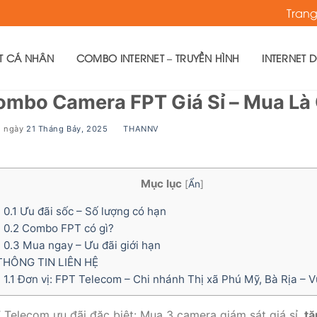
Tran
ET CÁ NHÂN
COMBO INTERNET – TRUYỀN HÌNH
INTERNET 
ombo Camera FPT Giá Sỉ – Mua Là
g ngày
21 Tháng Bảy, 2025
BY
THANNV
Mục lục
[
Ẩn
]
0.1
Ưu đãi sốc – Số lượng có hạn
0.2
Combo FPT có gì?
0.3
Mua ngay – Ưu đãi giới hạn
HÔNG TIN LIÊN HỆ
1.1
Đơn vị: FPT Telecom – Chi nhánh Thị xã Phú Mỹ, Bà Rịa – 
 Telecom ưu đãi đặc biệt: Mua 3 camera giám sát giá sỉ,
tặ