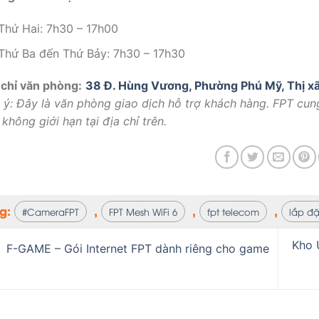
Thứ Hai: 7h30 – 17h00
Thứ Ba đến Thứ Bảy: 7h30 – 17h30
 chỉ văn phòng:
38 Đ. Hùng Vương, Phường Phú Mỹ, Thị xã
 ý: Đây là văn phòng giao dịch hỗ trợ khách hàng. FPT cung
 không giới hạn tại địa chỉ trên.
ag:
,
,
,
#CameraFPT
FPT Mesh WiFi 6
fpt telecom
lắp đặ
Kho 
F-GAME – Gói Internet FPT dành riêng cho game