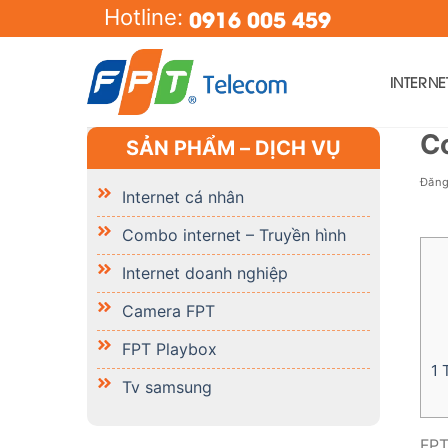
Skip
0916 005 459
Hotline:
to
content
INTERN
C
SẢN PHẨM – DỊCH VỤ
Đăn
Internet cá nhân
Combo internet – Truyền hình
Internet doanh nghiệp
Camera FPT
FPT Playbox
1
T
Tv samsung
FPT