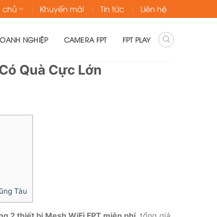
g chủ
Khuyến mãi
Tin tức
Liên hệ
DOANH NGHIỆP
CAMERA FPT
FPT PLAY
 Có Quà Cực Lớn
Vũng Tàu
ng 2 thiết bị Mesh WiFi FPT miễn phí
, tổng giá