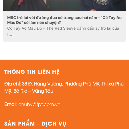
MBC trở lại với đường đua cổ trang sau hai năm – “Cổ Tay Áo
Màu Đỏ” có làm nên chuyện?
Cổ Tay Áo Màu Đỏ – The Red Sleeve đánh dấu sự trở lại của
[...]
THÔNG TIN LIÊN HỆ
Địa chỉ:
38 Đ. Hùng Vương, Phường Phú Mỹ, Thị xã Phú
Mỹ, Bà Rịa – Vũng Tàu
Email:
chuhv@fpt.com.vn
SẢN PHẨM – DỊCH VỤ